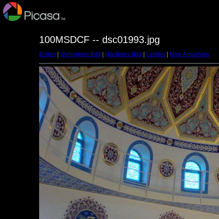
100MSDCF -- dsc01993.jpg
Erstes
|
Vorheriges Bild
|
Nächstes Bild
|
Letztes
|
Mini-Ansichten