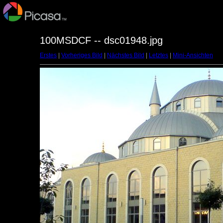
100MSDCF -- dsc01948.jpg
Erstes
|
Vorheriges Bild
|
Nächstes Bild
|
Letztes
|
Mini-Ansichten