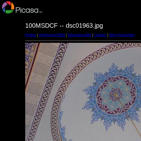
100MSDCF -- dsc01963.jpg
Erstes
|
Vorheriges Bild
|
Nächstes Bild
|
Letztes
|
Mini-Ansichten